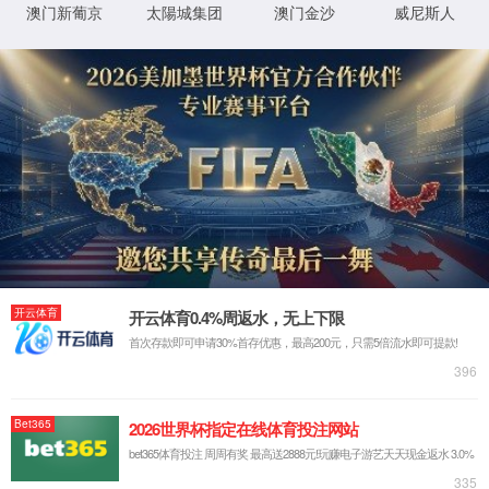
科学研究
新闻资讯
当前位置：
>>
>>
正文
首页
新闻资讯
学生发展
喜报！bw必威西汉姆联官网参加2025年度中国商
交流合作
学院发展论坛暨教育盛典并获多项荣誉
发布时间：
2025-12-02
百年校庆
11月28日， 由MBAChina和《经理人》杂志联合主办
的“2025年度中国商学院发展论坛暨教育盛典”在北京举行，本次
论坛以“科教兴国，商管兴邦”为主题，作为商科教育领域颇具影响
力的年度盛会，汇聚了专家学者、商科院校代表、行业领军人物
等200余位嘉宾。与会者紧扣商科教育实践新需求，围绕MBA教
育生态体系构建、人才培养质量提升等核心议题，展开了深入且
富有建设性的交流探讨，为推动我国商科教育高质量发展凝聚共