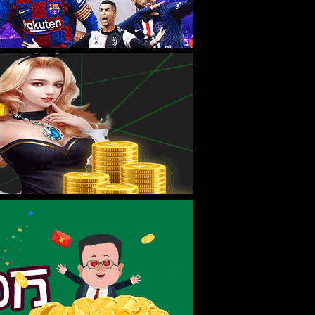
当前位置：
首页
>>
人才培养
>>
教育实践平台
>>
开展实践教学
子电器集团股份有限公司（简称“前锋集团”）西区产业园和
厂”）开展实践教学，探索企业应对国际复杂环境下的生产与
的应用。前锋集团常务副总经理、我校校友王勇刚先生详细
展厅与自动化生产车间，以《2025前锋厨电计划管理解
市设计产业中心参观学习并开展答辩教学
现场参观学习，并在园区开展企业调研项目展示及答辩教学活
究中心及EDP教育中心的大力支持，唐明凤教授带队参加。
计、产业培育、人才引进、配套服务等方面的工作亮点，向