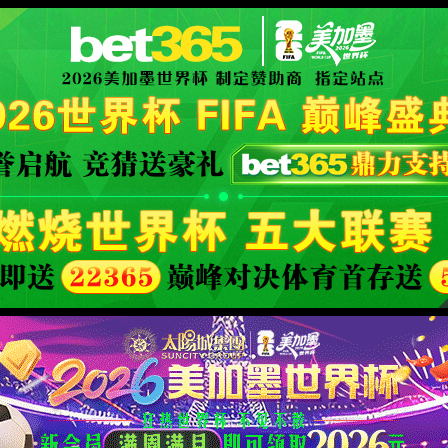
ay西汉姆
党的建设
人才培养
师资力量
科学
方网站