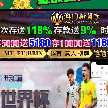
同学们展示了数字文创产业建圈强链成果，通过分享让师生更
2024.06.03
理解。...
【平台动态】bw必威西汉姆联官网《旅游消费者行为
5月25日，bw必威西汉姆联官网旅游管理系开设的专业必修
司开展场景化教学活动。授课教师马江水副教授、朱章耀副教
经理罗梦、运营部经理庞军、市场部创意与执行主管王培羽共
创产品”座谈会，同学们结合课程所学展示文创产品创意，授课
2024.05.20
【平台动态】我院旅游管理系教师带队前往广汉三星
5月14日，由旅游管理系牵头，旅游文化学、旅游消费者行
往四川省广汉市三星堆博物馆开展实践教学。全体师生在讲解
真聆听三星堆史前文明及神话传说。同学们纷纷讨论并发表观
之宝”青铜神树下，同学们认真观察，结合旅游管理相关专业知
下页
尾页
共5条
首页
上页
到