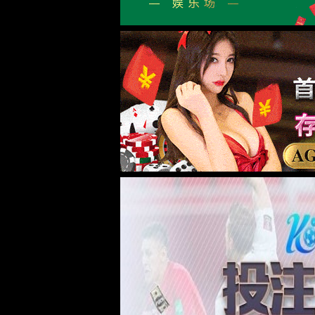
MBA教育中心
案例中心
EDP中心