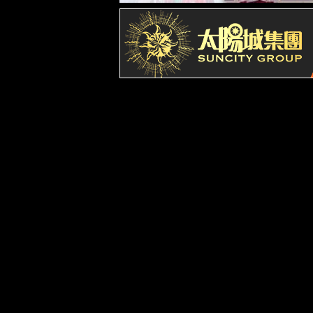
电话： 86-28-87092184
传真： 86-28-87092768
地址：四川省成都市温江区柳台大道
邮编：611130
CopyRight 2019© 中国·必威(bw·西汉姆联)有限公司