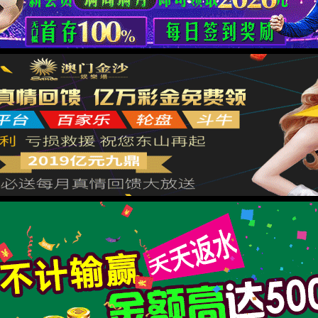
践平台
2025.05.09
【平台动态】bw必威西汉姆联官网组织师生走进名企
近日，bw必威西汉姆联官网唐明凤教授带领学生赴成都前锋电
巴鲁夫传感器(成都)有限公司生产工厂（简称“巴鲁夫成都工
管理，通过实地研学促进学生深入理解管理理论在企业实践中
介绍了前锋集团的发展历程与战略布局，陪同师生参观了企业的
2024.06.14
析》...
【平台动态】bw必威西汉姆联官网师生赴成都国际城
6月11日，学院近200名学生赴成都国际城市设计产业中心
动。本次活动得到了成都国际城市设计产业中心、中法创新研
园区负责人为学生们多维度介绍了数字特色产业园区在建筑设