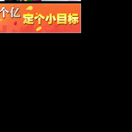
院长邮箱
书记邮箱