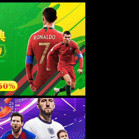
首页
English
搜索
研究
学生发展
交流合作
百年校庆