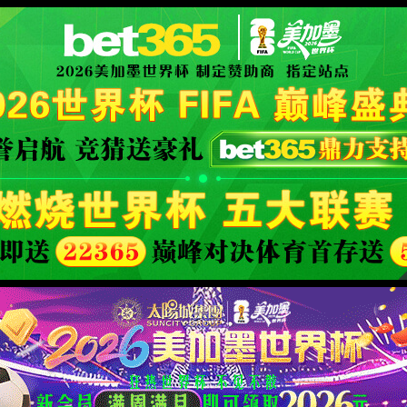
ay西汉姆
党的建设
人才培养
师资力量
科学
方网站