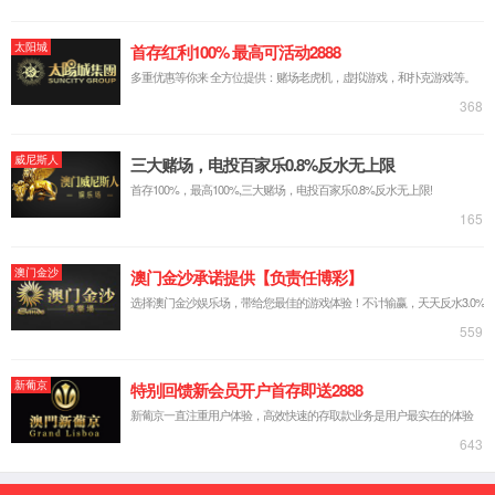
2026.06.24
bw必威西汉姆联官网成立案例中心 打造产教融合新平台
近日，bw必威西汉姆联官网案例中心正式成立.该中心旨在立足
财经特色、商科优势，整合优质案例资源、搭建全链条发展平
台，以系统化、有组织的案例建设深化新时代商科教育改革，推
动人才培养与学科建设提质增效。6月23日，学院邀请Emerald
新兴市场案例研究期刊副主编、亚洲案例研究期刊副主编、上海
易策知行科技有限公司创始人赵丽缦博士在诚正楼1122会议室
举办案例教学培训与研讨活动，围绕案例开发、撰写与教学应用
开展专题交流。...
2026.06.23
bw必威西汉姆联官网党委召开理论学习中心组学习会议