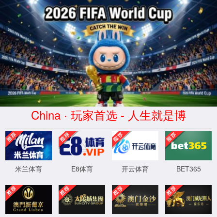
中国·必威(bw·西汉姆联)有限公司官网
首页
betway西汉姆联官方网站
首页
党的建设
新闻资讯
通知公告
人才培养
下载专区
联系我们
师资力量
友情链接