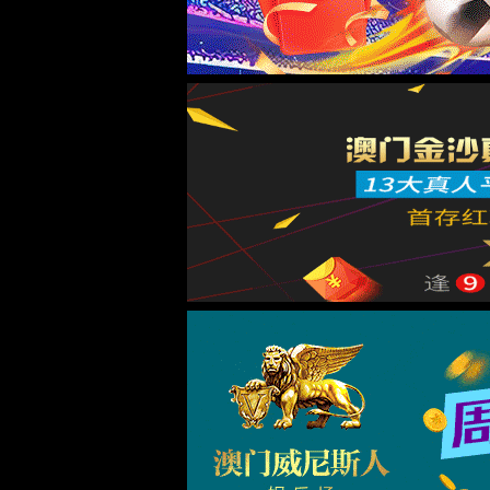
合作项目
留学法国
学生风采
Franaise